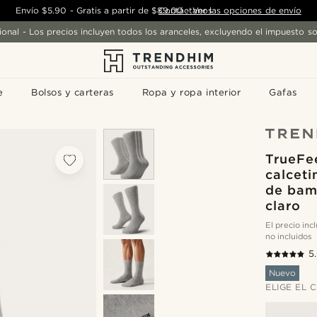
Envío
$5.90
-
Gratis a partir de
$89.00
Contáctanos
-
Ver las opciones de envío
ional - Los precios incluyen todos los aranceles, excluyendo el impuesto so
e
Bolsos y carteras
Ropa y ropa interior
Gafas
TrueFee
calcet
de bam
claro
El precio in
no incluidos
5
Nuevo
ELIGE EL 