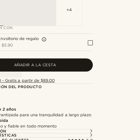
+4
N CON
nvoltorio de regalo
+
$5.90
AÑADIR A LA CESTA
 - Gratis a partir de $89.00
IÓN DEL PRODUCTO
e 2 años
antizada para una tranquilidad a largo plazo
pida
do y fiable en todo momento
IÓN
ÍSTICAS