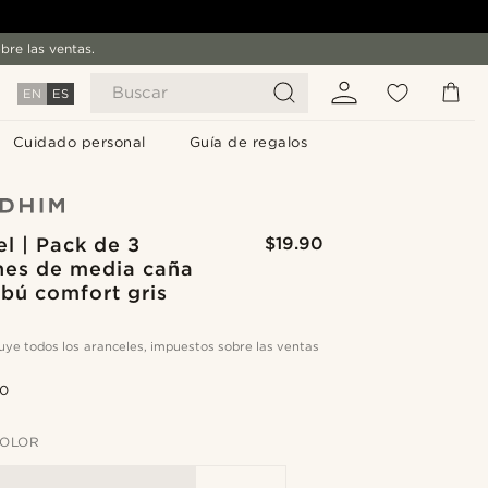
bre las ventas.
Buscar
EN
ES
Cuidado personal
Guía de regalos
l | Pack de 3
$19.90
ines de media caña
bú comfort gris
cluye todos los aranceles, impuestos sobre las ventas
.0
COLOR