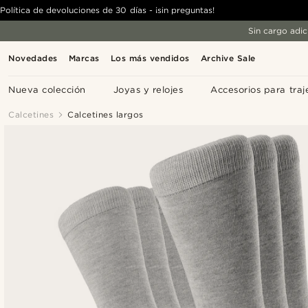
Política de devoluciones de 30 días - ¡sin preguntas!
Sin cargo adic
Novedades
Marcas
Los más vendidos
Archive Sale
Nueva colección
Joyas y relojes
Accesorios para traj
Calcetines
Calcetines largos