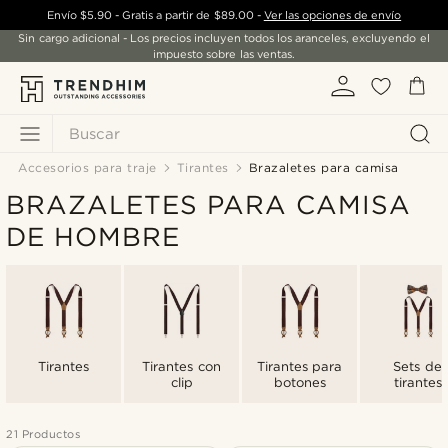
Envío
$5.90
- Gratis a partir de
$89.00
-
Ver las opciones de envío
Sin cargo adicional - Los precios incluyen todos los aranceles, excluyendo el
impuesto sobre las ventas.
Buscar
Accesorios para traje
Tirantes
Brazaletes para camisa
BRAZALETES PARA CAMISA
DE HOMBRE
Tirantes
Tirantes con
Tirantes para
Sets de
clip
botones
tirantes
21 Productos