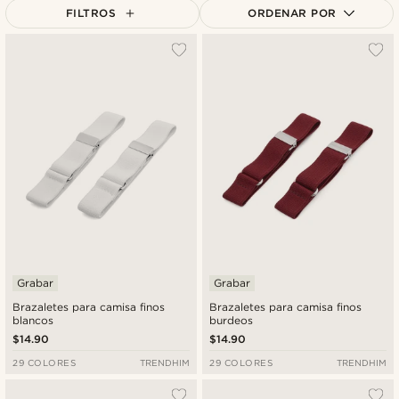
FILTROS
ORDENAR POR
Más popular
Más nuevo
Menor precio
Mayor precio
Grabar
Grabar
Brazaletes para camisa finos
Brazaletes para camisa finos
blancos
burdeos
$14.90
$14.90
29 COLORES
TRENDHIM
29 COLORES
TRENDHIM