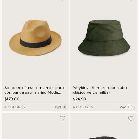
Sombrero Panamá marrón claro
Waykins | Sombrero de cubo
con banda azul marino Moda
clásico verde militar
Piero
$179.00
$24.90
4 COLORES
FAWLER
6 COLORES
WAYKINS