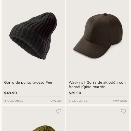
Gorro de punto grueso Fee
Waykins | Gorra de algodón con
frontal rígido marrón
$49.90
$29.90
4 COLORES
FAWLER
5 COLORES
WAYKINS