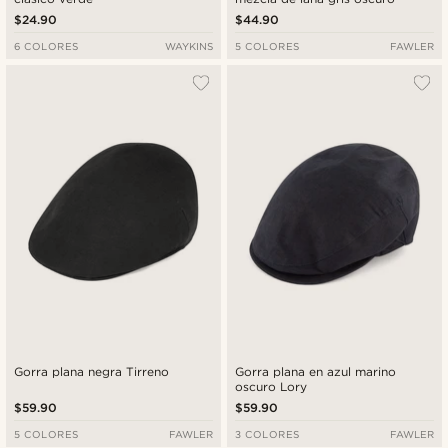
$24.90
$44.90
6 COLORES
WAYKINS
5 COLORES
FAWLER
Gorra plana negra Tirreno
Gorra plana en azul marino
oscuro Lory
$59.90
$59.90
5 COLORES
FAWLER
3 COLORES
FAWLER