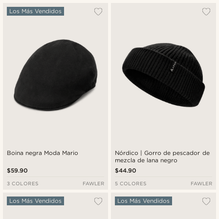
Más popular
Los Más Vendidos
Más nuevo
Menor precio
Mayor precio
Boina negra Moda Mario
Nórdico | Gorro de pescador de
mezcla de lana negro
$59.90
$44.90
3 COLORES
FAWLER
5 COLORES
FAWLER
Los Más Vendidos
Los Más Vendidos