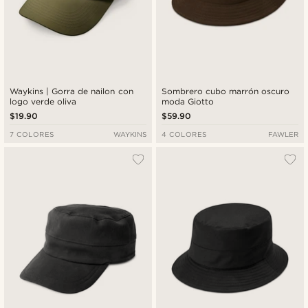
Waykins | Gorra de nailon con
Sombrero cubo marrón oscuro
logo verde oliva
moda Giotto
$19.90
$59.90
7 COLORES
WAYKINS
4 COLORES
FAWLER