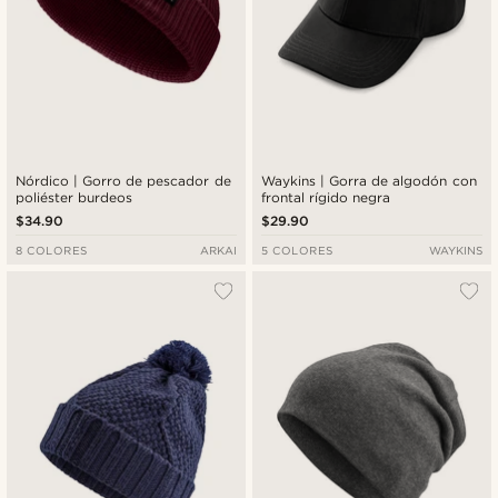
Nórdico | Gorro de pescador de
Waykins | Gorra de algodón con
poliéster burdeos
frontal rígido negra
$34.90
$29.90
8 COLORES
ARKAI
5 COLORES
WAYKINS