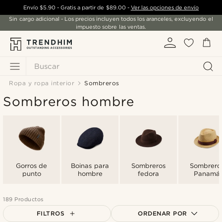
Envío
$5.90
- Gratis a partir de
$89.00
-
Ver las opciones de envío
Sin cargo adicional - Los precios incluyen todos los aranceles, excluyendo el
impuesto sobre las ventas.
Buscar
Ropa y ropa interior
Sombreros
Sombreros hombre
Gorros de
Boinas para
Sombreros
Sombrero
punto
hombre
fedora
Panamá
189 Productos
FILTROS
ORDENAR POR