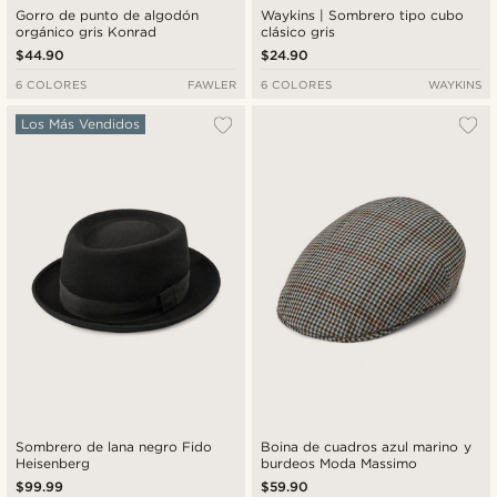
Gorro de punto de algodón
Waykins | Sombrero tipo cubo
orgánico gris Konrad
clásico gris
$44.90
$24.90
6 COLORES
FAWLER
6 COLORES
WAYKINS
Los Más Vendidos
Sombrero de lana negro Fido
Boina de cuadros azul marino y
Heisenberg
burdeos Moda Massimo
$99.99
$59.90