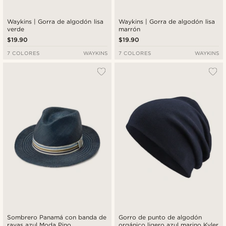
Waykins | Gorra de algodón lisa
Waykins | Gorra de algodón lisa
verde
marrón
$19.90
$19.90
7 COLORES
WAYKINS
7 COLORES
WAYKINS
Sombrero Panamá con banda de
Gorro de punto de algodón
rayas azul Moda Pino
orgánico ligero azul marino Kyler