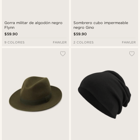
Gorra militar de algodón negro
Sombrero cubo impermeable
Flynn
negro Gino
$59.90
$59.90
9 COLORES
FAWLER
2 COLORES
FAWLER