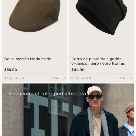
Boina marrón Moda Mario
Gorro de punto de algodón
orgánico ligero negro Konrad
$59.90
$44.90
3 COLORES
FAWLER
6 COLORES
FAWLER
Encuentra el color perfecto para ti