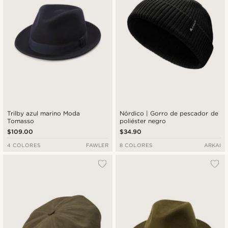
Trilby azul marino Moda
Nórdico | Gorro de pescador de
Tomasso
poliéster negro
$109.00
$34.90
4 COLORES
FAWLER
8 COLORES
ARKAI