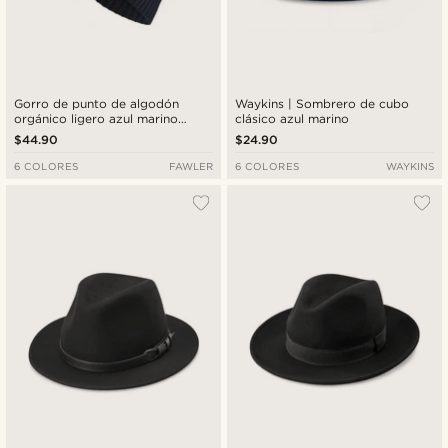
Gorro de punto de algodón
Waykins | Sombrero de cubo
orgánico ligero azul marino
clásico azul marino
Konrad
$44.90
$24.90
6 COLORES
FAWLER
6 COLORES
WAYKINS