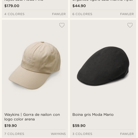
$179.00
$44.90
4 COLORES
FAWLER
6 COLORES
FAWLER
Waykins | Gorra de nailon con
Boina gris Moda Mario
logo color arena
$19.90
$59.90
7 COLORES
WAYKINS
3 COLORES
FAWLER