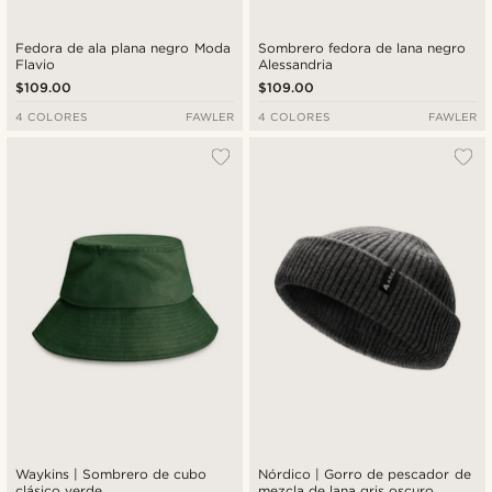
Fedora de ala plana negro Moda
Sombrero fedora de lana negro
Flavio
Alessandria
$109.00
$109.00
4 COLORES
FAWLER
4 COLORES
FAWLER
Waykins | Sombrero de cubo
Nórdico | Gorro de pescador de
clásico verde
mezcla de lana gris oscuro