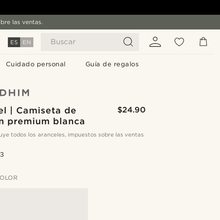
bre las ventas.
Buscar
ES
EN
Cuidado personal
Guía de regalos
l | Camiseta de
$24.90
n premium blanca
cluye todos los aranceles, impuestos sobre las ventas
.3
COLOR