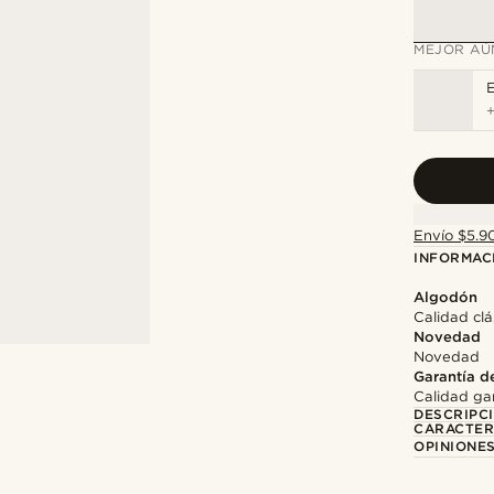
MEJOR AÚ
E
Envío $5.90
INFORMAC
Algodón
Calidad clá
Novedad
Novedad
Garantía d
Calidad gar
DESCRIPC
CARACTER
OPINIONES