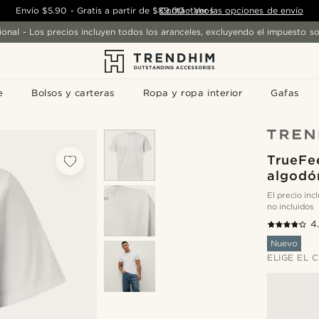
Envío
$5.90
-
Gratis a partir de
$89.00
Contáctanos
-
Ver las opciones de envío
ional - Los precios incluyen todos los aranceles, excluyendo el impuesto so
e
Bolsos y carteras
Ropa y ropa interior
Gafas
TrueFee
algodó
El precio in
no incluidos
4
Nuevo
ELIGE EL 