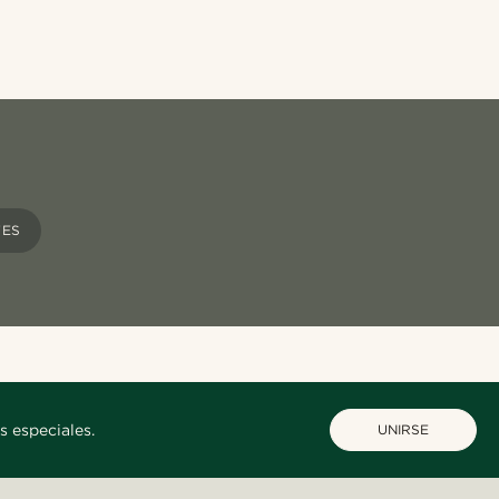
TES
s especiales.
UNIRSE