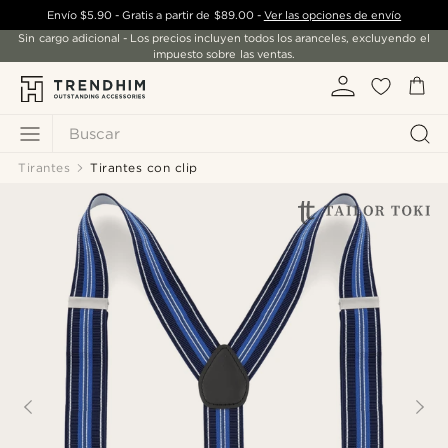
Envío
$5.90
- Gratis a partir de
$89.00
-
Ver las opciones de envío
Sin cargo adicional - Los precios incluyen todos los aranceles, excluyendo el
impuesto sobre las ventas.
Buscar
Tirantes
Tirantes con clip