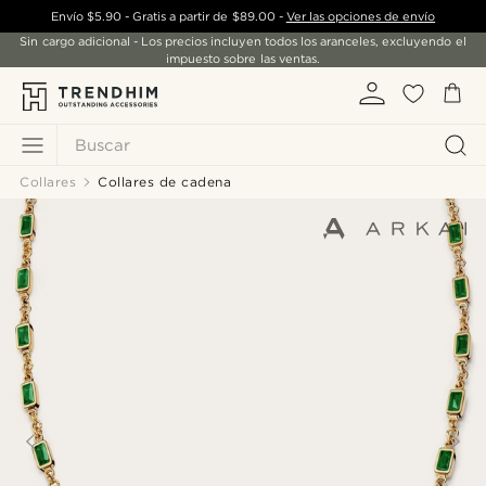
Envío
$5.90
- Gratis a partir de
$89.00
-
Ver las opciones de envío
Sin cargo adicional - Los precios incluyen todos los aranceles, excluyendo el
impuesto sobre las ventas.
Buscar
Collares
Collares de cadena