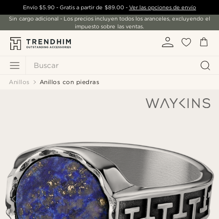
Envío
$5.90
- Gratis a partir de
$89.00
-
Ver las opciones de envío
Sin cargo adicional - Los precios incluyen todos los aranceles, excluyendo el
impuesto sobre las ventas.
Buscar
Anillos
Anillos con piedras