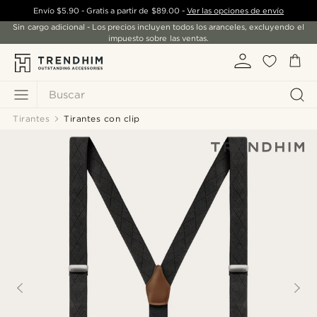
Envío
$5.90
- Gratis a partir de
$89.00
-
Ver las opciones de envío
Sin cargo adicional - Los precios incluyen todos los aranceles, excluyendo el
impuesto sobre las ventas.
Buscar
Tirantes
Tirantes con clip