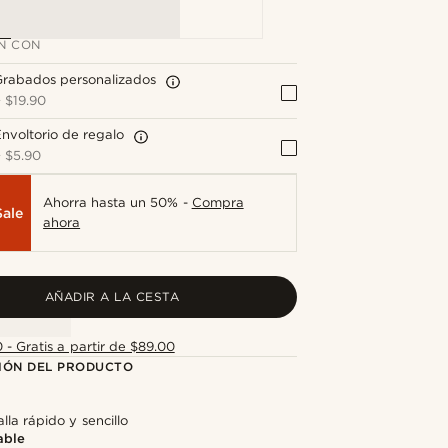
N CON
Grabados personalizados
+
$19.90
nvoltorio de regalo
+
$5.90
Ahorra hasta un 50% -
Compra
Sale
ahora
AÑADIR A LA CESTA
 - Gratis a partir de $89.00
IÓN DEL PRODUCTO
lla rápido y sencillo
able