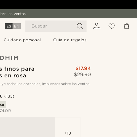
bre las ventas.
Buscar
ES
EN
Cuidado personal
Guía de regalos
s finos para
$17.94
$29.90
s en rosa
cluye todos los aranceles, impuestos sobre las ventas
.8
(133)
bar
COLOR
+13