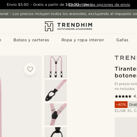
Envío
$5.90
-
Gratis a partir de
$89.00
Contáctanos
-
Ver las opciones de envío
ional - Los precios incluyen todos los aranceles, excluyendo el impuesto so
e
Bolsos y carteras
Ropa y ropa interior
Gafas
Tirante
botone
El precio in
no incluidos
4
-40%
Gra
ELIGE EL 