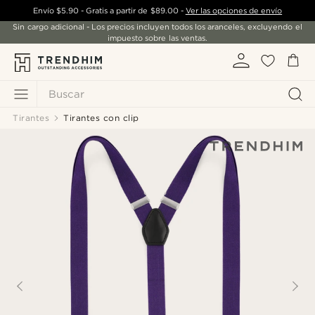
Envío
$5.90
- Gratis a partir de
$89.00
-
Ver las opciones de envío
Sin cargo adicional - Los precios incluyen todos los aranceles, excluyendo el
impuesto sobre las ventas.
Buscar
Tirantes
Tirantes con clip