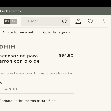
bre las ventas.
Buscar
ES
EN
Cuidado personal
Guía de regalos
accesorios para
$64.90
arrón con ojo de
cluye todos los aranceles, impuestos sobre las ventas
.0
E CONTIENE:
Corbata básica marrón oscuro 6 cm