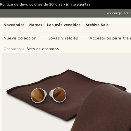
Política de devoluciones de 30 días - ¡sin preguntas!
Sin cargo adic
Novedades
Marcas
Los más vendidos
Archive Sale
Nueva colección
Joyas y relojes
Accesorios para traj
Corbatas
Sets de corbatas