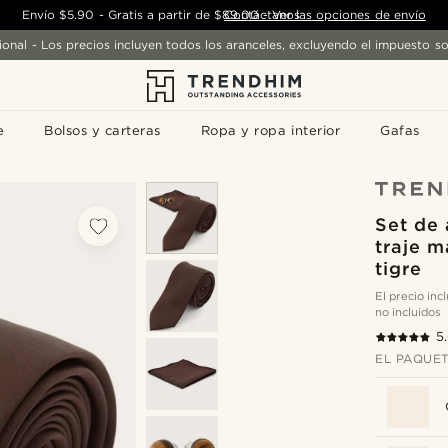
Envío
$5.90
-
Gratis a partir de
$89.00
Contáctanos
-
Ver las opciones de envío
ional - Los precios incluyen todos los aranceles, excluyendo el impuesto so
e
Bolsos y carteras
Ropa y ropa interior
Gafas
Set de 
traje m
tigre
El precio in
no incluidos
5
EL PAQUET