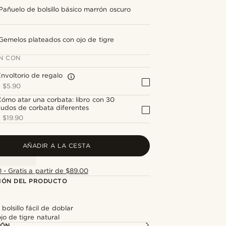
Pañuelo de bolsillo básico marrón oscuro
Gemelos plateados con ojo de tigre
N CON
nvoltorio de regalo
+
$5.90
ómo atar una corbata: libro con 30
udos de corbata diferentes
+
$19.90
AÑADIR A LA CESTA
 - Gratis a partir de $89.00
IÓN DEL PRODUCTO
o
bolsillo fácil de doblar
jo de tigre natural
IÓN