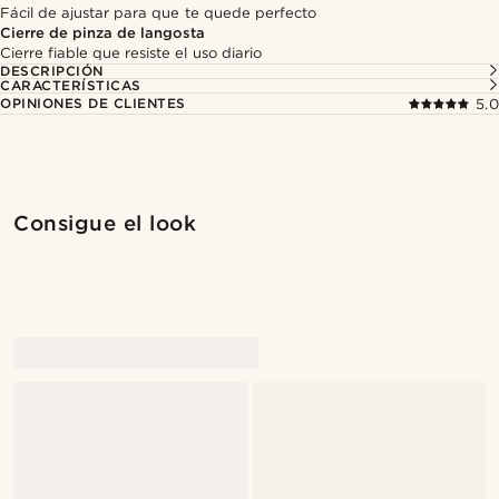
Fácil de ajustar para que te quede perfecto
Cierre de pinza de langosta
Cierre fiable que resiste el uso diario
DESCRIPCIÓN
CARACTERÍSTICAS
OPINIONES DE CLIENTES
5.0
Compra el look
Compr
Consigue el look
@alessandro_casiglia
@alessandro_casiglia