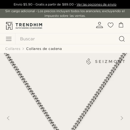
Envío
$5.90
- Gratis a partir de
$89.00
-
Ver las opciones de envío
Sin cargo adicional - Los precios incluyen todos los aranceles, excluyendo el
impuesto sobre las ventas.
Buscar
Collares
Collares de cadena