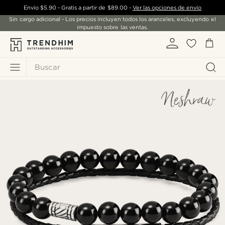
Envío
$5.90
- Gratis a partir de
$89.00
-
Ver las opciones de envío
Sin cargo adicional - Los precios incluyen todos los aranceles, excluyendo el
impuesto sobre las ventas.
Buscar