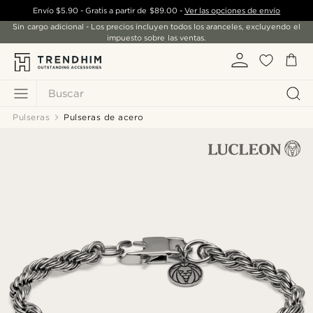
Envío
$5.90
- Gratis a partir de
$89.00
-
Ver las opciones de envío
Sin cargo adicional - Los precios incluyen todos los aranceles, excluyendo el
impuesto sobre las ventas.
Buscar
Pulseras
Pulseras de acero