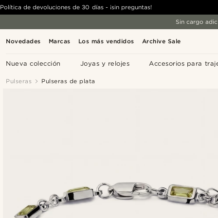
Política de devoluciones de 30 días - ¡sin preguntas!
Sin cargo adic
Novedades
Marcas
Los más vendidos
Archive Sale
Nueva colección
Joyas y relojes
Accesorios para traj
Pulseras
Pulseras de plata