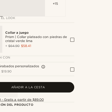
+15
 EL LOOK
Collar a juego
Prism | Collar plateado con piedras de
cristal verde lima
+
$64.90
$58.41
N CON
Grabados personalizados
+
$19.90
AÑADIR A LA CESTA
 - Gratis a partir de $89.00
IÓN DEL PRODUCTO