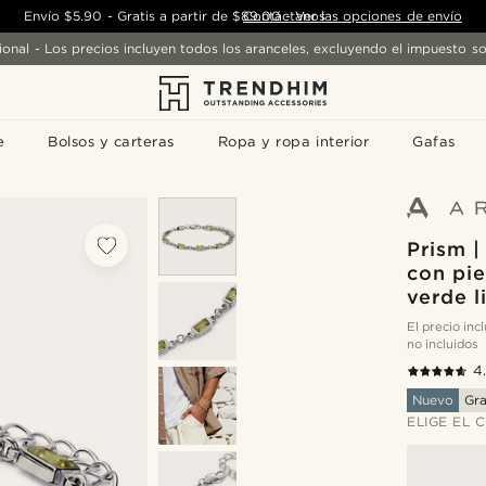
Envío
$5.90
-
Gratis a partir de
$89.00
Contáctanos
-
Ver las opciones de envío
ional - Los precios incluyen todos los aranceles, excluyendo el impuesto so
e
Bolsos y carteras
Ropa y ropa interior
Gafas
Prism |
con pie
verde l
El precio in
no incluidos
4
Nuevo
Gr
ELIGE EL 