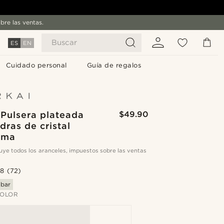
bre las ventas.
Buscar
ES
EN
Cuidado personal
Guía de regalos
 Pulsera plateada
$49.90
dras de cristal
ima
cluye todos los aranceles, impuestos sobre las ventas
.8
(72)
abar
COLOR