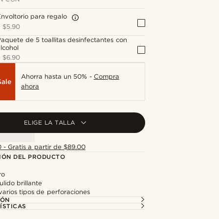
nvoltorio para regalo
+
$5.90
aquete de 5 toallitas desinfectantes con
lcohol
+
$6.90
Ahorra hasta un 50% -
Compra
Sale
ahora
ELIGE LA TALLA
 - Gratis a partir de $89.00
IÓN DEL PRODUCTO
ro
ido brillante
arios tipos de perforaciones
IÓN
ÍSTICAS