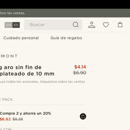
bre las ventas.
Buscar
EN
ES
Cuidado personal
Guía de regalos
g aro sin fin de
$4.14
$6.90
o plateado de 10 mm
cluye todos los aranceles, impuestos sobre las ventas
E PACK
Compra 2 y ahorra un 20%
$6.62
$8.28
N CON