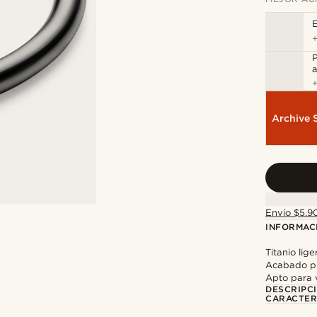
E
P
a
Archive 
Envío $5.90
INFORMAC
Titanio lige
Acabado pul
Apto para v
DESCRIPC
CARACTER