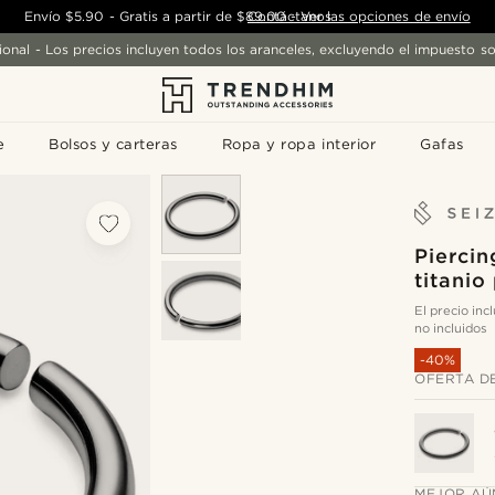
Envío
$5.90
-
Gratis a partir de
$89.00
Contáctanos
-
Ver las opciones de envío
ional - Los precios incluyen todos los aranceles, excluyendo el impuesto so
e
Bolsos y carteras
Ropa y ropa interior
Gafas
Piercin
titani
El precio in
no incluidos
-40%
OFERTA D
MEJOR AÚ