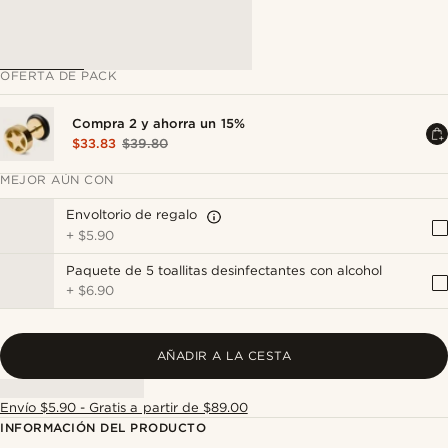
OFERTA DE PACK
Compra 2 y ahorra un 15%
$33.83
$39.80
MEJOR AÚN CON
Envoltorio de regalo
+
$5.90
Paquete de 5 toallitas desinfectantes con alcohol
+
$6.90
AÑADIR A LA CESTA
Envío $5.90 - Gratis a partir de $89.00
INFORMACIÓN DEL PRODUCTO