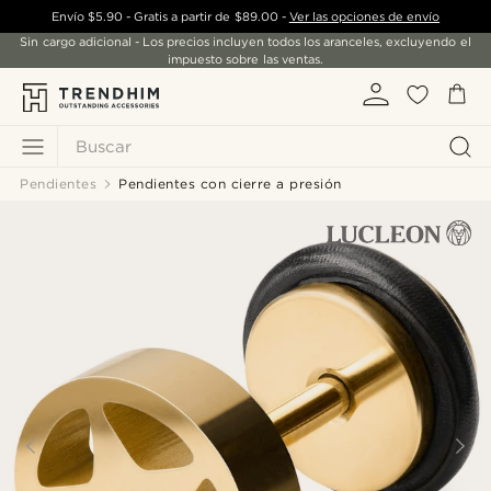
Envío
$5.90
- Gratis a partir de
$89.00
-
Ver las opciones de envío
Sin cargo adicional - Los precios incluyen todos los aranceles, excluyendo el
impuesto sobre las ventas.
Buscar
Pendientes
Pendientes con cierre a presión