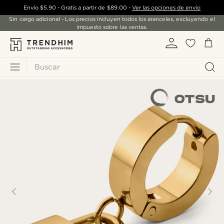
Envío
$5.90
- Gratis a partir de
$89.00
-
Ver las opciones de envío
Sin cargo adicional - Los precios incluyen todos los aranceles, excluyendo el
impuesto sobre las ventas.
Buscar