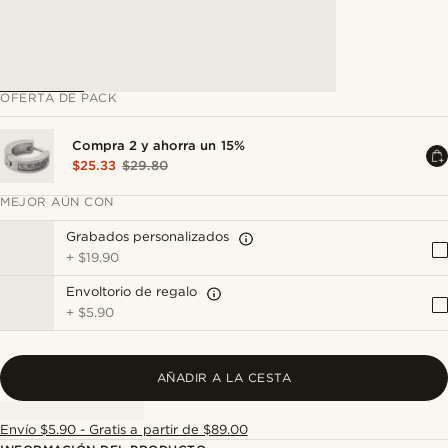
OFERTA DE PACK
Compra 2 y ahorra un 15%
$25.33
$29.80
MEJOR AÚN CON
Grabados personalizados
+
$19.90
Envoltorio de regalo
+
$5.90
AÑADIR A LA CESTA
Envío $5.90 - Gratis a partir de $89.00