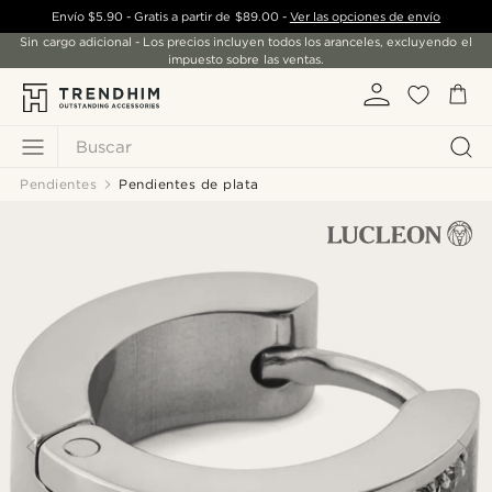
Envío
$5.90
- Gratis a partir de
$89.00
-
Ver las opciones de envío
Sin cargo adicional - Los precios incluyen todos los aranceles, excluyendo el
impuesto sobre las ventas.
Buscar
Pendientes
Pendientes de plata