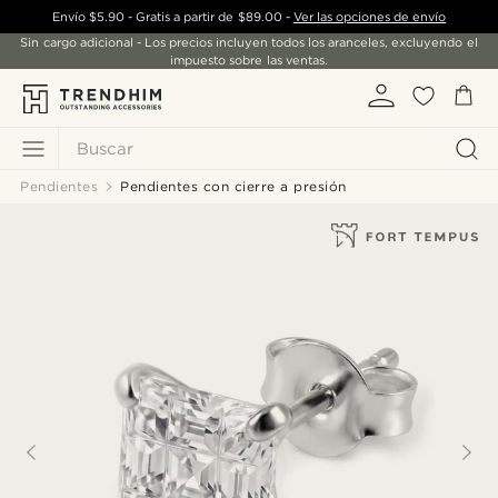
Envío
$5.90
- Gratis a partir de
$89.00
-
Ver las opciones de envío
Sin cargo adicional - Los precios incluyen todos los aranceles, excluyendo el
impuesto sobre las ventas.
Buscar
Pendientes
Pendientes con cierre a presión