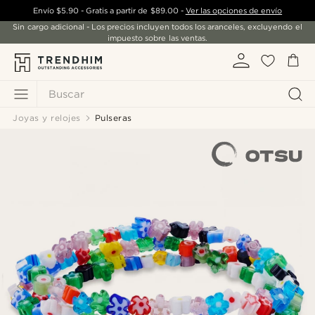
Envío
$5.90
- Gratis a partir de
$89.00
-
Ver las opciones de envío
Sin cargo adicional - Los precios incluyen todos los aranceles, excluyendo el
impuesto sobre las ventas.
Buscar
Joyas y relojes
Pulseras