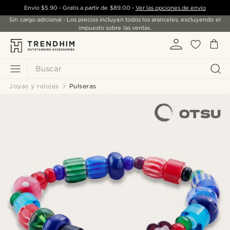
Envío
$5.90
- Gratis a partir de
$89.00
-
Ver las opciones de envío
Sin cargo adicional - Los precios incluyen todos los aranceles, excluyendo el
impuesto sobre las ventas.
Buscar
Joyas y relojes
Pulseras