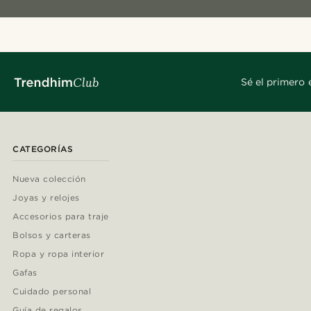
Sé el primero 
CATEGORÍAS
Nueva colección
Joyas y relojes
Accesorios para traje
Bolsos y carteras
Ropa y ropa interior
Gafas
Cuidado personal
Guía de regalos