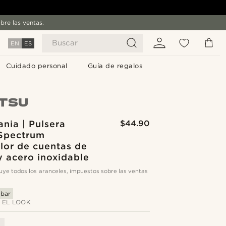
bre las ventas.
Buscar
EN
ES
Cuidado personal
Guía de regalos
nia | Pulsera
$44.90
Spectrum
lor de cuentas de
 y acero inoxidable
cluye todos los aranceles, impuestos sobre las ventas
abar
 EL LOOK