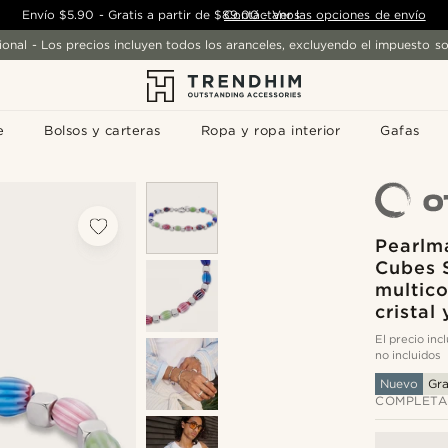
Envío
$5.90
-
Gratis a partir de
$89.00
Contáctanos
-
Ver las opciones de envío
ional - Los precios incluyen todos los aranceles, excluyendo el impuesto so
e
Bolsos y carteras
Ropa y ropa interior
Gafas
Pearlma
Cubes 
multico
cristal
El precio in
no incluidos
Nuevo
Gr
COMPLETA