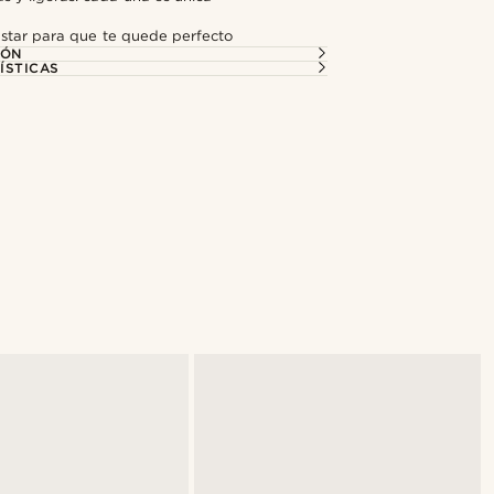
ustar para que te quede perfecto
IÓN
ÍSTICAS
Compra el look
@kyrosh.piroz