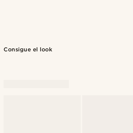
Compra el look
Consigue el look
@kevinmistryy
@seb_reyneke_