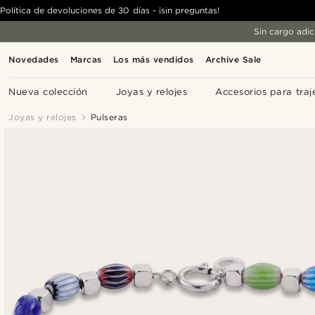
Política de devoluciones de 30 días - ¡sin preguntas!
Sin cargo adic
Novedades
Marcas
Los más vendidos
Archive Sale
Nueva colección
Joyas y relojes
Accesorios para traj
Joyas y relojes
Pulseras