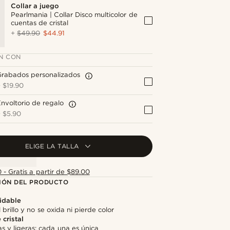
Collar a juego
Pearlmania | Collar Disco multicolor de
cuentas de cristal
+
$49.90
$44.91
N CON
Grabados personalizados
+
$19.90
nvoltorio de regalo
+
$5.90
ELIGE LA TALLA
 - Gratis a partir de $89.00
IÓN DEL PRODUCTO
idable
 brillo y no se oxida ni pierde color
cristal
as y ligeras: cada una es única