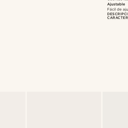
Ajustable
Fácil de aj
DESCRIPC
CARACTER
Compra el look
Compra el look
@kevinmistryy