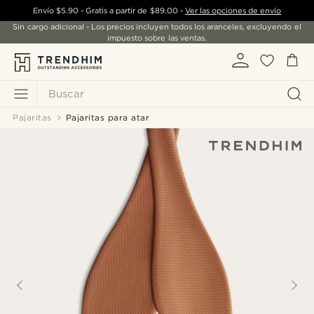
Envío
$5.90
- Gratis a partir de
$89.00
-
Ver las opciones de envío
Sin cargo adicional - Los precios incluyen todos los aranceles, excluyendo el
impuesto sobre las ventas.
Buscar
Pajaritas
Pajaritas para atar