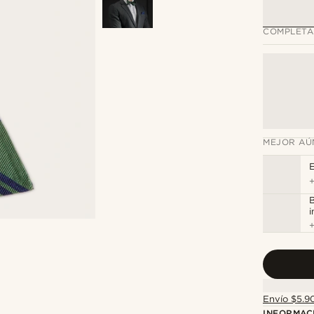
COMPLETA
MEJOR AÚ
E
B
i
Envío $5.90
INFORMAC