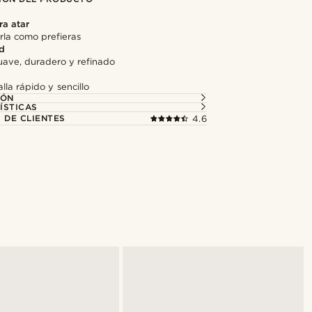
ra atar
rla como prefieras
ad
ave, duradero y refinado
lla rápido y sencillo
IÓN
ÍSTICAS
 DE CLIENTES
4.6