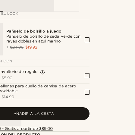
 EL LOOK
Pañuelo de bolsillo a juego
Pañuelo de bolsillo de seda verde con
rayas dobles en azul marino
+
$24.90
$19.92
N CON
nvoltorio de regalo
+
$5.90
allenas para cuello de camisa de acero
noxidable
+
$14.90
AÑADIR A LA CESTA
 - Gratis a partir de $89.00
IÓN DEL PRODUCTO