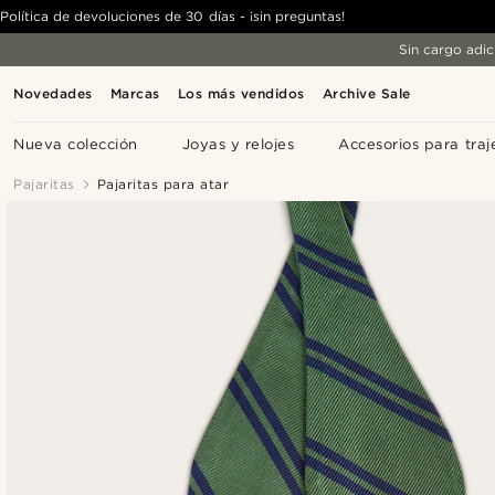
Política de devoluciones de 30 días - ¡sin preguntas!
Sin cargo adic
Novedades
Marcas
Los más vendidos
Archive Sale
Nueva colección
Joyas y relojes
Accesorios para traj
Pajaritas
Pajaritas para atar