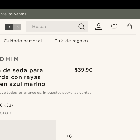
bre las ventas.
Buscar
ES
EN
Cuidado personal
Guía de regalos
a de seda para
$39.90
rde con rayas
 en azul marino
cluye todos los aranceles, impuestos sobre las ventas
.6
(33)
COLOR
+6