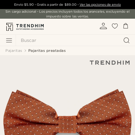
Envío
$5.90
- Gratis a partir de
$89.00
-
Ver las opciones de envío
Sin cargo adicional - Los precios incluyen todos los aranceles, excluyendo el
impuesto sobre las ventas.
Buscar
Pajaritas
Pajaritas preatadas