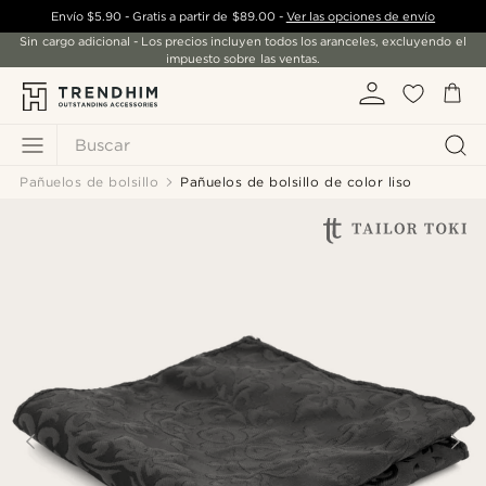
Envío
$5.90
- Gratis a partir de
$89.00
-
Ver las opciones de envío
Sin cargo adicional - Los precios incluyen todos los aranceles, excluyendo el
impuesto sobre las ventas.
Buscar
Pañuelos de bolsillo
Pañuelos de bolsillo de color liso