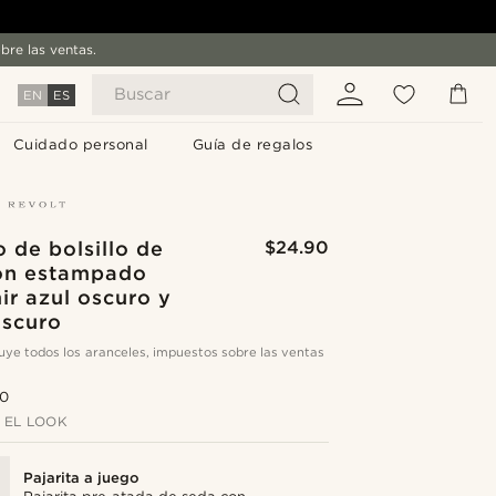
bre las ventas.
Buscar
EN
ES
Cuidado personal
Guía de regalos
 de bolsillo de
$24.90
on estampado
r azul oscuro y
oscuro
cluye todos los aranceles, impuestos sobre las ventas
.0
 EL LOOK
Pajarita a juego