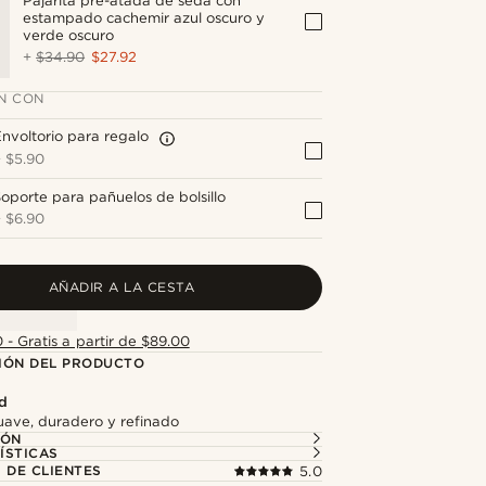
Pajarita pre-atada de seda con
estampado cachemir azul oscuro y
verde oscuro
+
$34.90
$27.92
N CON
nvoltorio para regalo
+
$5.90
oporte para pañuelos de bolsillo
+
$6.90
AÑADIR A LA CESTA
 - Gratis a partir de $89.00
IÓN DEL PRODUCTO
ad
ave, duradero y refinado
IÓN
ÍSTICAS
 DE CLIENTES
5.0