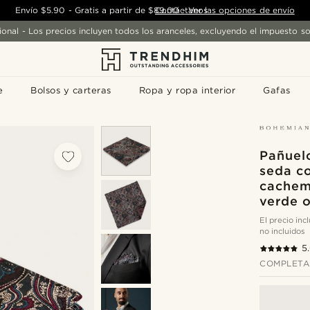
Envío
$5.90
-
Gratis a partir de
$89.00
Contáctanos
-
Ver las opciones de envío
ional - Los precios incluyen todos los aranceles, excluyendo el impuesto so
e
Bolsos y carteras
Ropa y ropa interior
Gafas
Pañuelo
seda c
cachemi
verde 
El precio in
no incluidos
5
COMPLETA