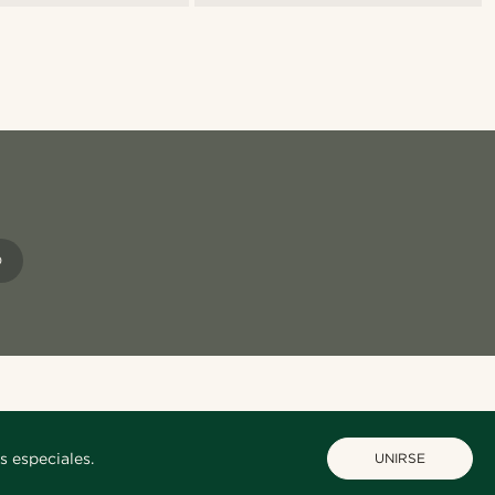
O
s especiales.
UNIRSE