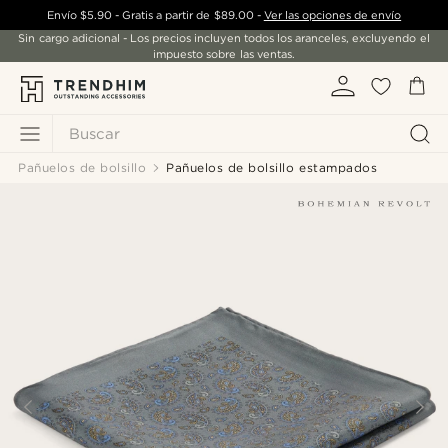
Envío
$5.90
- Gratis a partir de
$89.00
-
Ver las opciones de envío
Sin cargo adicional - Los precios incluyen todos los aranceles, excluyendo el
impuesto sobre las ventas.
Buscar
Pañuelos de bolsillo
Pañuelos de bolsillo estampados