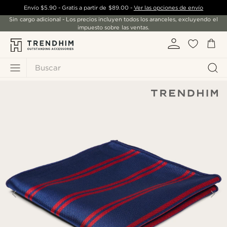
Envío
$5.90
- Gratis a partir de
$89.00
-
Ver las opciones de envío
Sin cargo adicional - Los precios incluyen todos los aranceles, excluyendo el
impuesto sobre las ventas.
Buscar