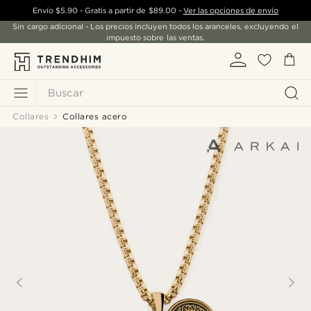
Envío
$5.90
- Gratis a partir de
$89.00
-
Ver las opciones de envío
Sin cargo adicional - Los precios incluyen todos los aranceles, excluyendo el
impuesto sobre las ventas.
Buscar
Collares
Collares acero