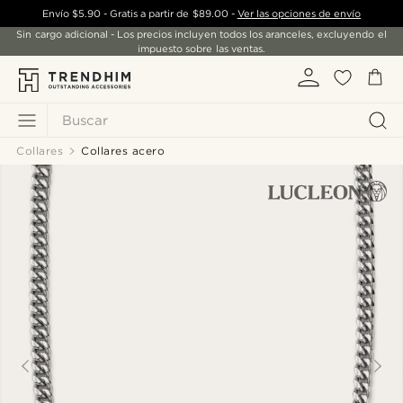
Envío
$5.90
- Gratis a partir de
$89.00
-
Ver las opciones de envío
Sin cargo adicional - Los precios incluyen todos los aranceles, excluyendo el
impuesto sobre las ventas.
Buscar
Collares
Collares acero