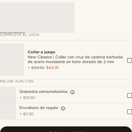
COMPLETA EL LOOK
Collar a juego
New Classics | Collar con cruz de cadena barbada
de acero inoxidable en tono dorado de 2 mm
+
$49.90
$44.91
MEJOR AÚN CON
Grabados personalizados
+
$19.90
Envoltorio de regalo
+
$5.90