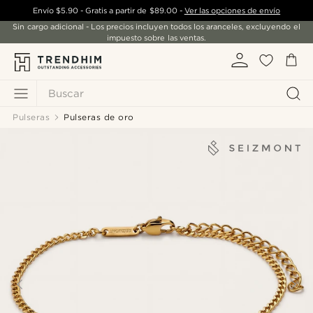
Envío
$5.90
- Gratis a partir de
$89.00
-
Ver las opciones de envío
Sin cargo adicional - Los precios incluyen todos los aranceles, excluyendo el
impuesto sobre las ventas.
Buscar
Pulseras
Pulseras de oro