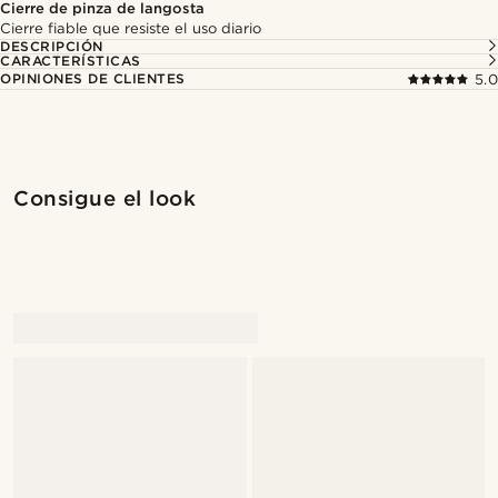
Cierre de pinza de langosta
Cierre fiable que resiste el uso diario
DESCRIPCIÓN
CARACTERÍSTICAS
OPINIONES DE CLIENTES
5.0
Compra el look
Compr
Consigue el look
@pabloceazar
@pabloceazar