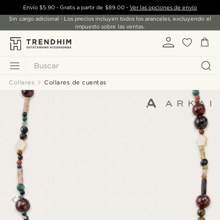
Envío
$5.90
- Gratis a partir de
$89.00
-
Ver las opciones de envío
Sin cargo adicional - Los precios incluyen todos los aranceles, excluyendo el
impuesto sobre las ventas.
Buscar
Collares
Collares de cuentas