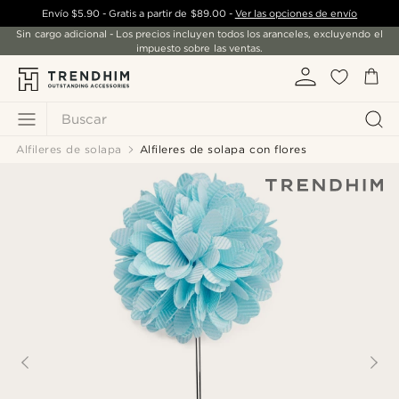
Envío
$5.90
- Gratis a partir de
$89.00
-
Ver las opciones de envío
Sin cargo adicional - Los precios incluyen todos los aranceles, excluyendo el
impuesto sobre las ventas.
Buscar
Alfileres de solapa
Alfileres de solapa con flores