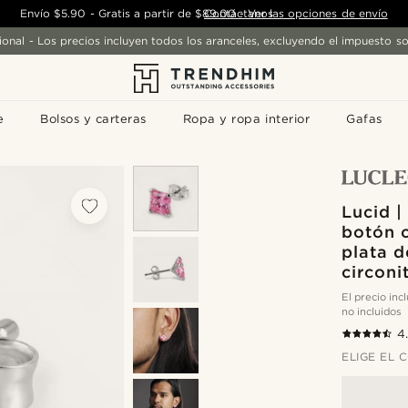
Envío
$5.90
-
Gratis a partir de
$89.00
Contáctanos
-
Ver las opciones de envío
ional - Los precios incluyen todos los aranceles, excluyendo el impuesto so
e
Bolsos y carteras
Ropa y ropa interior
Gafas
Lucid |
botón 
plata d
circon
El precio in
no incluidos
4
ELIGE EL 