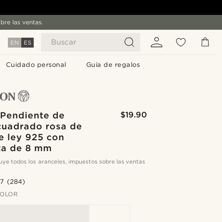
bre las ventas.
Buscar
EN
ES
Cuidado personal
Guía de regalos
 Pendiente de
$19.90
cuadrado rosa de
e ley 925 con
ita de 8 mm
cluye todos los aranceles, impuestos sobre las ventas
.7
(284)
COLOR