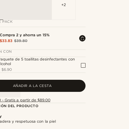
+2
E PACK
Compra 2 y ahorra un 15%
$33.83
$39.80
N CON
aquete de 5 toallitas desinfectantes con
lcohol
+
$6.90
AÑADIR A LA CESTA
 - Gratis a partir de $89.00
IÓN DEL PRODUCTO
y
adera y respetuosa con la piel