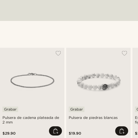
Grabar
Grabar
Pulsera de cadena plateada de
Pulsera de piedras blancas
E
2 mm
f
$29.90
$19.90
$