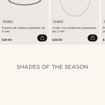
Grabar
Grabar
Pulsera de cadena plateada de
Collar con eslabones plateados
P
4 mm
de 2 mm
p
$29.90
$39.90
$
SHADES OF THE SEASON