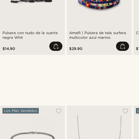
Pulsera con nudo de la suerte
Amalfi | Pulsera de tela surfera
C
negra Whit
multicolor azul marino
$14.90
$29.90
$
Los Más Vendidos