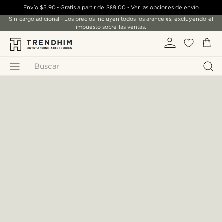
Envío
$5.90
- Gratis a partir de
$89.00
-
Ver las opciones de envío
Sin cargo adicional - Los precios incluyen todos los aranceles, excluyendo el
impuesto sobre las ventas.
Buscar