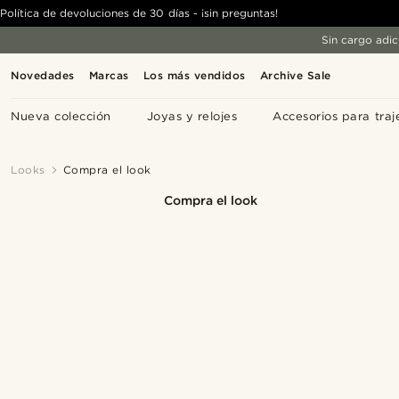
Política de devoluciones de 30 días - ¡sin preguntas!
Sin cargo adic
Novedades
Marcas
Los más vendidos
Archive Sale
Nueva colección
Joyas y relojes
Accesorios para traj
Looks
Compra el look
Compra el look