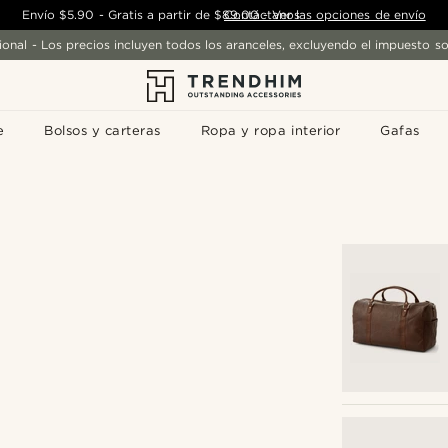
Envío
$5.90
-
Gratis a partir de
$89.00
Contáctanos
-
Ver las opciones de envío
ional - Los precios incluyen todos los aranceles, excluyendo el impuesto so
e
Bolsos y carteras
Ropa y ropa interior
Gafas