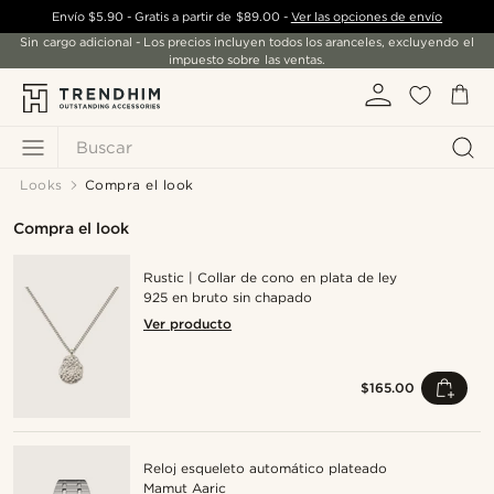
Envío
$5.90
- Gratis a partir de
$89.00
-
Ver las opciones de envío
Sin cargo adicional - Los precios incluyen todos los aranceles, excluyendo el
impuesto sobre las ventas.
Buscar
Looks
Compra el look
Compra el look
Rustic | Collar de cono en plata de ley
925 en bruto sin chapado
Ver producto
$165.00
Reloj esqueleto automático plateado
Mamut Aaric