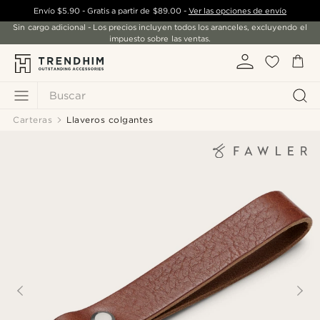
Envío
$5.90
- Gratis a partir de
$89.00
-
Ver las opciones de envío
Sin cargo adicional - Los precios incluyen todos los aranceles, excluyendo el
impuesto sobre las ventas.
Buscar
Carteras
Llaveros colgantes