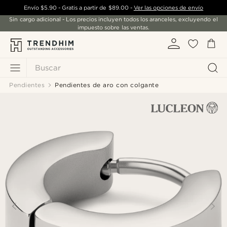
Envío
$5.90
- Gratis a partir de
$89.00
-
Ver las opciones de envío
Sin cargo adicional - Los precios incluyen todos los aranceles, excluyendo el
impuesto sobre las ventas.
Buscar
Pendientes
Pendientes de aro con colgante