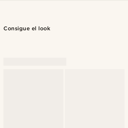
Compra el look
Compr
Consigue el look
@samueleoolivieri
@samueleoolivieri