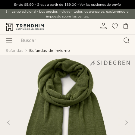
Envío
$5.90
- Gratis a partir de
$89.00
-
Ver las opciones de envío
Sin cargo adicional - Los precios incluyen todos los aranceles, excluyendo el
impuesto sobre las ventas.
Buscar
Bufandas
Bufandas de invierno