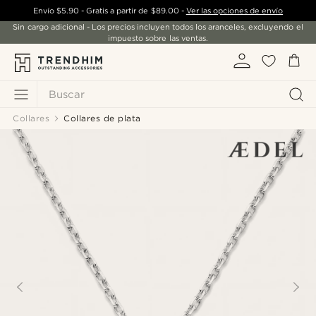
Envío
$5.90
- Gratis a partir de
$89.00
-
Ver las opciones de envío
Sin cargo adicional - Los precios incluyen todos los aranceles, excluyendo el
impuesto sobre las ventas.
Buscar
Collares
Collares de plata