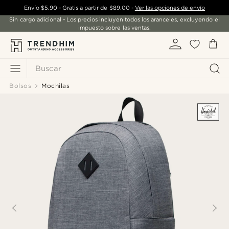
Envío
$5.90
- Gratis a partir de
$89.00
-
Ver las opciones de envío
Sin cargo adicional - Los precios incluyen todos los aranceles, excluyendo el
impuesto sobre las ventas.
Buscar
Bolsos
Mochilas