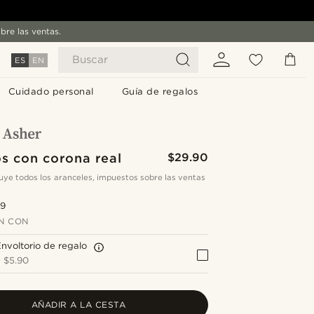
bre las ventas.
Buscar
ES
EN
Cuidado personal
Guía de regalos
s con corona real
$29.90
cluye todos los aranceles, impuestos sobre las ventas
.9
N CON
nvoltorio de regalo
+
$5.90
AÑADIR A LA CESTA