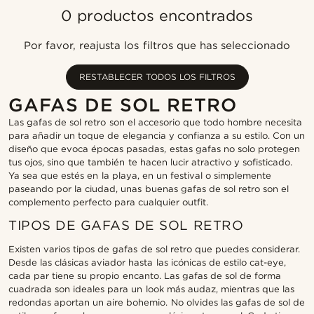
0 productos encontrados
Más popular
Más nuevo
Por favor, reajusta los filtros que has seleccionado
Menor precio
Mayor precio
RESTABLECER TODOS LOS FILTROS
GAFAS DE SOL RETRO
Las gafas de sol retro son el accesorio que todo hombre necesita
para añadir un toque de elegancia y confianza a su estilo. Con un
diseño que evoca épocas pasadas, estas gafas no solo protegen
tus ojos, sino que también te hacen lucir atractivo y sofisticado.
Ya sea que estés en la playa, en un festival o simplemente
paseando por la ciudad, unas buenas gafas de sol retro son el
complemento perfecto para cualquier outfit.
TIPOS DE GAFAS DE SOL RETRO
Existen varios tipos de gafas de sol retro que puedes considerar.
Desde las clásicas aviador hasta las icónicas de estilo cat-eye,
cada par tiene su propio encanto. Las gafas de sol de forma
cuadrada son ideales para un look más audaz, mientras que las
redondas aportan un aire bohemio. No olvides las gafas de sol de