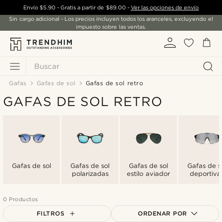
Envío
$5.90
- Gratis a partir de
$89.00
-
Ver las opciones de envío
Sin cargo adicional - Los precios incluyen todos los aranceles, excluyendo el
impuesto sobre las ventas.
Buscar
Gafas
Gafas de sol
Gafas de sol retro
GAFAS DE SOL RETRO
Gafas de sol
Gafas de sol
Gafas de sol
Gafas de s
polarizadas
estilo aviador
deportiva
0 Productos
FILTROS
ORDENAR POR