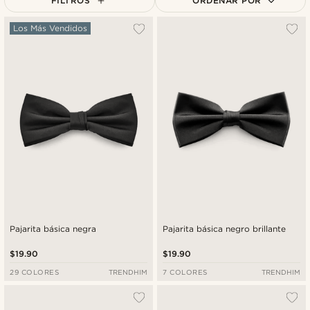
FILTROS
ORDENAR POR
Más popular
Los Más Vendidos
Más nuevo
Menor precio
Mayor precio
Pajarita básica negra
Pajarita básica negro brillante
$19.90
$19.90
29 COLORES
TRENDHIM
7 COLORES
TRENDHIM