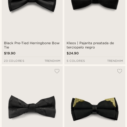
Black Pre-Tied Herringbone Bow
Kleos | Pajarita preatada de
Tie
terciopelo negro
$19.90
$24.90
23 COLORES
TRENDHIM
5 COLORES
TRENDHIM