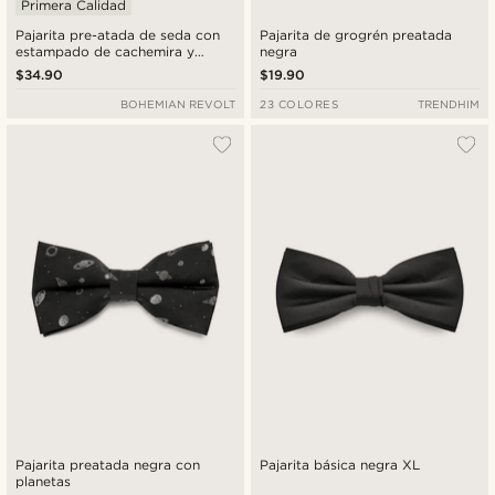
Primera Calidad
Pajarita pre-atada de seda con
Pajarita de grogrén preatada
estampado de cachemira y
negra
calavera en negro y gris
$34.90
$19.90
BOHEMIAN REVOLT
23 COLORES
TRENDHIM
Pajarita preatada negra con
Pajarita básica negra XL
planetas