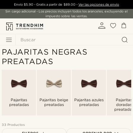
Envío
$5.90
- Gratis a partir de
$89.00
-
Ver las opciones de envío
Sin cargo adicional - Los precios incluyen todos los aranceles, excluyendo el
impuesto sobre las ventas.
Buscar
PAJARITAS NEGRAS
PREATADAS
Pajaritas
Pajaritas beige
Pajaritas azules
Pajaritas
preatadas
preatadas
preatadas
doradas
preatada
33 Productos