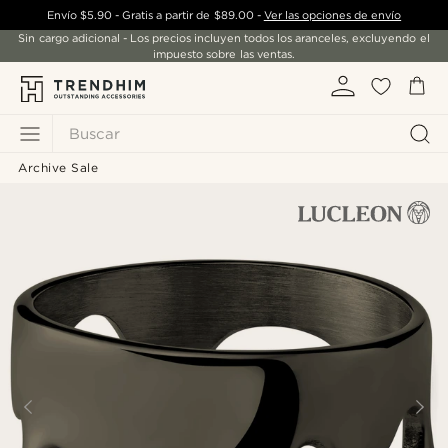
Envío
$5.90
- Gratis a partir de
$89.00
-
Ver las opciones de envío
Sin cargo adicional - Los precios incluyen todos los aranceles, excluyendo el
impuesto sobre las ventas.
Buscar
Archive Sale