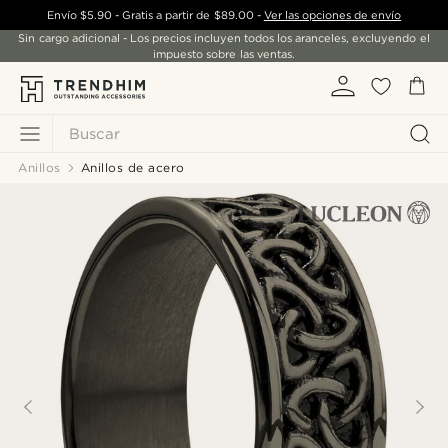
Envío
$5.90
- Gratis a partir de
$89.00
-
Ver las opciones de envío
Sin cargo adicional - Los precios incluyen todos los aranceles, excluyendo el
impuesto sobre las ventas.
Buscar
Anillos
Anillos de acero