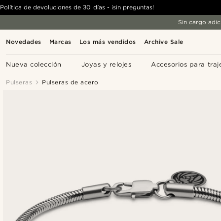
Política de devoluciones de 30 días - ¡sin preguntas!
Sin cargo adic
Novedades
Marcas
Los más vendidos
Archive Sale
Nueva colección
Joyas y relojes
Accesorios para traj
Pulseras
Pulseras de acero