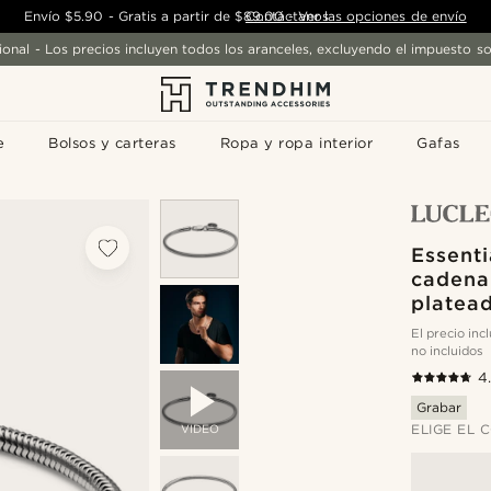
Envío
$5.90
-
Gratis a partir de
$89.00
Contáctanos
-
Ver las opciones de envío
ional - Los precios incluyen todos los aranceles, excluyendo el impuesto so
e
Bolsos y carteras
Ropa y ropa interior
Gafas
Essenti
cadena
platea
El precio in
no incluidos
4
Grabar
ELIGE EL 
VIDEO