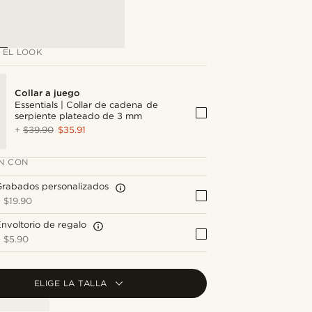
 EL LOOK
Collar a juego
Essentials | Collar de cadena de
serpiente plateado de 3 mm
+
$39.90
$35.91
N CON
Grabados personalizados
+
$19.90
nvoltorio de regalo
+
$5.90
ELIGE LA TALLA