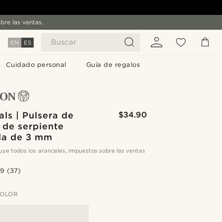
bre las ventas.
Buscar
EN
ES
Cuidado personal
Guía de regalos
als | Pulsera de
$34.90
 de serpiente
da de 3 mm
cluye todos los aranceles, impuestos sobre las ventas
.9
(37)
COLOR